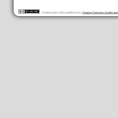
- Uvedená práce (dílo) podléhá licenci
Creative Commons Uveďte autor