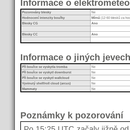
Informace o elektromete
Pozorovány blesky
Ne
Hodnocení intenzity bouřky
Mírná
(12-60 blesků za hod
Blesky CG
Ano
Blesky CC
Ano
Informace o jiných jevec
Při bouřce se vyskytla tromba
Ne
Při bouřce se vyskytl downburst
Ne
Při bouřce se vyskytl wallcloud
Ne
Vyvinutý shelf/roll cloud (arcus)
Ne
Mammaty
Ne
Poznámky k pozorování
Po 15:25 UTC začaly jižně od 