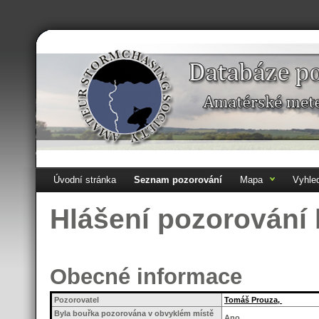
Úvodní stránka
Seznam pozorování
Mapa
Vyhle
Hlášení pozorování
Obecné informace
Pozorovatel
Tomáš Prouza,
Byla bouřka pozorována v obvyklém místě
Ano