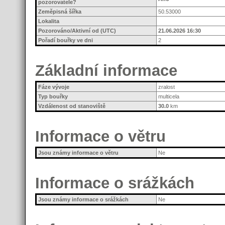
pozorovatele?
Zeměpisná šířka
50.53000
Lokalita
Pozorováno/Aktivní od (UTC)
21.06.2026 16:30
Pořadí bouřky ve dni
2
Základní informace
Fáze vývoje
zralost
Typ bouřky
multicela
Vzdálenost od stanoviště
30.0
km
Informace o větru
Jsou známy informace o větru
Ne
Informace o srážkách
Jsou známy informace o srážkách
Ne