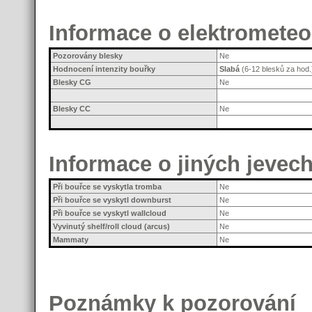
Informace o elektromete
Pozorovány blesky
Ne
Hodnocení intenzity bouřky
Slabá
(6-12 blesků za hod.
Blesky CG
Ne
Blesky CC
Ne
Informace o jiných jevec
Při bouřce se vyskytla tromba
Ne
Při bouřce se vyskytl downburst
Ne
Při bouřce se vyskytl wallcloud
Ne
Vyvinutý shelf/roll cloud (arcus)
Ne
Mammaty
Ne
Poznámky k pozorování