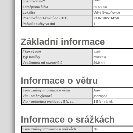
pozorovatele?
Zeměpisná šířka
50.53000
Lokalita
Velké Svatoňovice
Pozorováno/Aktivní od (UTC)
23.07.2022 14:50
Pořadí bouřky ve dni
1
Základní informace
Fáze vývoje
vznik
Typ bouřky
multicela
Vzdálenost od stanoviště
20.0
km
Informace o větru
Jsou známy informace o větru
Ano
Vítr - směr výchozí
jihozápad
Vítr - průměrná rychlost v Bft. st.
1 Bft
- vánek
Informace o srážkách
Jsou známy informace o srážkách
Ne