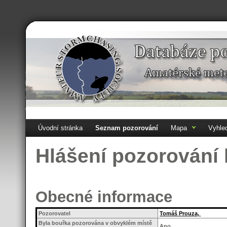
Úvodní stránka
Seznam pozorování
Mapa
Vyhle
Hlášení pozorování
Obecné informace
Pozorovatel
Tomáš Prouza,
Byla bouřka pozorována v obvyklém místě
Ano