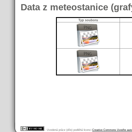
Data z meteostanice (graf
Typ souboru
- Uvedená práce (dílo) podléhá licenci
Creative Commons Uveďte autor