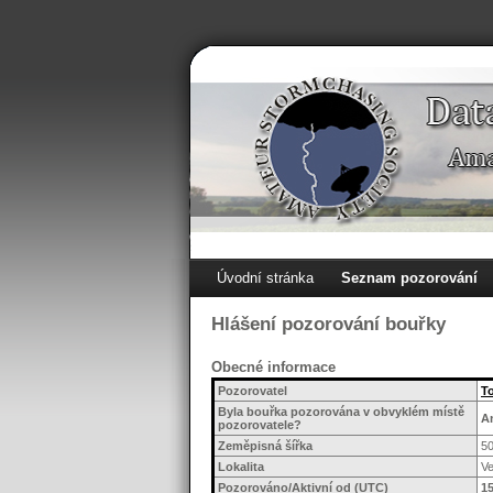
Úvodní stránka
Seznam pozorování
Hlášení pozorování bouřky
Obecné informace
Pozorovatel
T
Byla bouřka pozorována v obvyklém místě
A
pozorovatele?
Zeměpisná šířka
5
Lokalita
Ve
Pozorováno/Aktivní od (UTC)
15