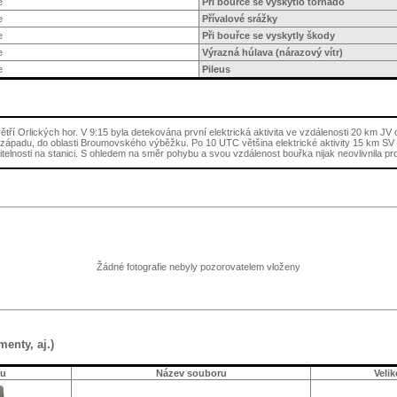
e
Při bouřce se vyskytlo tornádo
e
Přívalové srážky
e
Při bouřce se vyskytly škody
e
Výrazná húlava (nárazový vítr)
e
Pileus
tří Orlických hor. V 9:15 byla detekována první elektrická aktivita ve vzdálenosti 20 km JV
ozápadu, do oblasti Broumovského výběžku. Po 10 UTC většina elektrické aktivity 15 km SV
elnosti na stanici. S ohledem na směr pohybu a svou vzdálenost bouřka nijak neovlivnila pr
Žádné fotografie nebyly pozorovatelem vloženy
menty, aj.)
ru
Název souboru
Veli