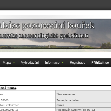
Mapa
Vyhledávání
Informace
Registrace
Přihlásit se
omáš Prouza,
no
Stav záznamu
0.53000
Zeměpisná délka
lké Svatoňovice
Okres
.08.2022 09:15
Pozorováno/Aktivní do (UTC)