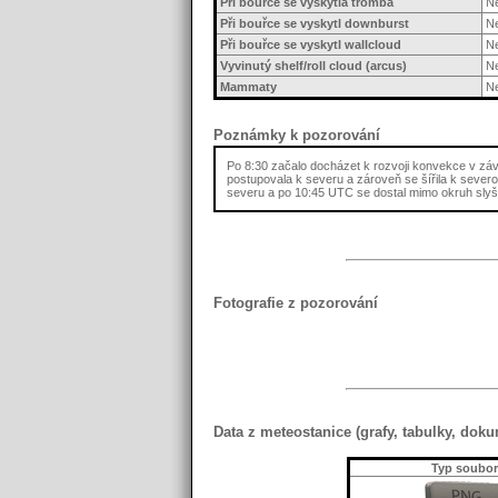
Při bouřce se vyskytla tromba
N
Při bouřce se vyskytl downburst
N
Při bouřce se vyskytl wallcloud
N
Vyvinutý shelf/roll cloud (arcus)
N
Mammaty
N
Poznámky k pozorování
Po 8:30 začalo docházet k rozvoji konvekce v závě
postupovala k severu a zároveň se šířila k sever
severu a po 10:45 UTC se dostal mimo okruh slyšit
Fotografie z pozorování
Data z meteostanice (grafy, tabulky, doku
Typ soubo