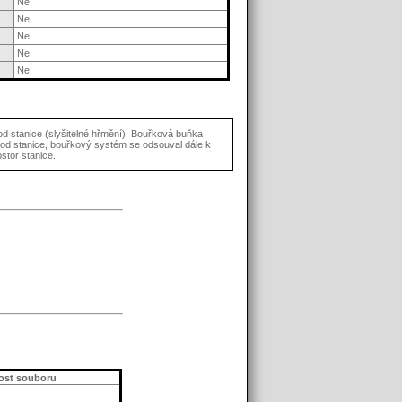
Ne
Ne
Ne
Ne
Ne
 od stanice (slyšitelné hřmění). Bouřková buňka
 od stanice, bouřkový systém se odsouval dále k
ostor stanice.
kost souboru