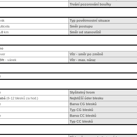
Trvání pozorování bouřky
nik
Typ povětrnostní situace
lticela
Směr postupu
.0
km
Směr od stanoviště
no
ever
Vítr - směr po změně
Bft
- vánek
Vítr - max. náraz
e
e
Slyšitelný hrom
labá
(6-12 blesků za hod.)
Nejbližší úder blesku
e
Barva CG blesků
Typ CG blesků
e
Barva CC blesků
Typ CC blesků