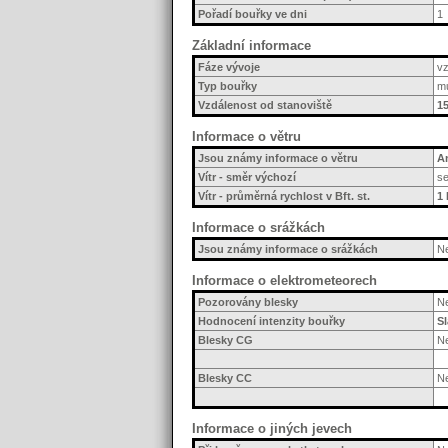
Pořadí bouřky ve dni
1
Základní informace
Fáze vývoje
vz
Typ bouřky
mu
Vzdálenost od stanoviště
15
Informace o větru
Jsou známy informace o větru
A
Vítr - směr výchozí
s
Vítr - průměrná rychlost v Bft. st.
1 
Informace o srážkách
Jsou známy informace o srážkách
N
Informace o elektrometeorech
Pozorovány blesky
N
Hodnocení intenzity bouřky
S
Blesky CG
N
Blesky CC
N
Informace o jiných jevech