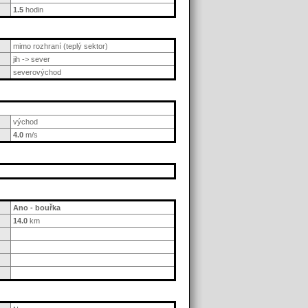
1.5
hodin
mimo rozhraní (teplý sektor)
jih -> sever
severovýchod
východ
4.0
m/s
Ano - bouřka
14.0
km